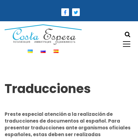
S
k
i
p
t
o
c
o
n
t
e
n
Traducciones
t
Preste especial atención a la realización de
traducciones de documentos al español. Para
presentar traducciones ante organismos oficiales
españoles, estas deben ser realizadas