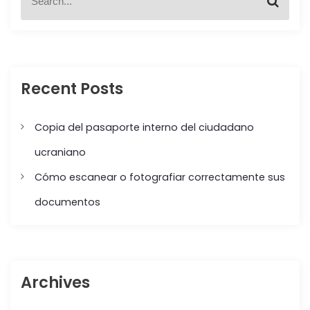
S
e
e
a
a
r
r
c
c
h
h
f
Recent Posts
o
r
:
Copia del pasaporte interno del ciudadano
ucraniano
Cómo escanear o fotografiar correctamente sus
documentos
Archives